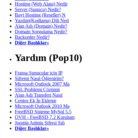
Hosting (Web Alanı) Nedir
Server (Sunucu) Nedir?
Bayi Hosting (Reseller) N
Yazılım(Kodlama) Dili Ned
Alan Adı (Domain) Nedir?
Domain Sorgulama Nedir?
Backorder Nedir?
Diğer Başlıklar»
Yardım (Pop10)
Fransa Sunucular için IP
Şifremi Nasıl Öğrenirim?
Microsoft Outlook 2007 Ma
SSL Problemi Çözümü
Alan Adı Transferi Nasıl
Centos Ek İp Ekleme
Microsoft Outlook 2010 Ma
FreeBSD Sisteme MySql 5.5
OVH - FreeBSD 7.2 Kurulum
Joomla Admin Şifresi Sıfı
Diğer Başlıklar»