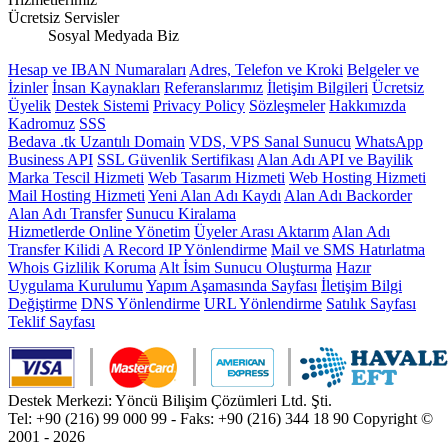
Ücretsiz Servisler
Sosyal Medyada Biz
Hesap ve IBAN Numaraları
Adres, Telefon ve Kroki
Belgeler ve
İzinler
İnsan Kaynakları
Referanslarımız
İletişim Bilgileri
Ücretsiz
Üyelik
Destek Sistemi
Privacy Policy
Sözleşmeler
Hakkımızda
Kadromuz
SSS
Bedava .tk Uzantılı Domain
VDS, VPS Sanal Sunucu
WhatsApp
Business API
SSL Güvenlik Sertifikası
Alan Adı API ve Bayilik
Marka Tescil Hizmeti
Web Tasarım Hizmeti
Web Hosting Hizmeti
Mail Hosting Hizmeti
Yeni Alan Adı Kaydı
Alan Adı Backorder
Alan Adı Transfer
Sunucu Kiralama
Hizmetlerde Online Yönetim
Üyeler Arası Aktarım
Alan Adı
Transfer Kilidi
A Record IP Yönlendirme
Mail ve SMS Hatırlatma
Whois Gizlilik Koruma
Alt İsim Sunucu Oluşturma
Hazır
Uygulama Kurulumu
Yapım Aşamasında Sayfası
İletişim Bilgi
Değiştirme
DNS Yönlendirme
URL Yönlendirme
Satılık Sayfası
Teklif Sayfası
Destek Merkezi: Yöncü Bilişim Çözümleri Ltd. Şti.
Tel: +90 (216) 99 000 99 - Faks: +90 (216) 344 18 90
Copyright ©
2001 - 2026