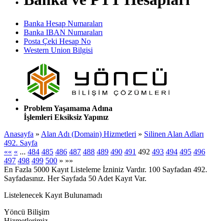
Banka Hesap Numaraları
Banka IBAN Numaraları
Posta Çeki Hesap No
Western Union Bilgisi
Problem Yaşamama Adına
İşlemleri Eksiksiz Yapınız
Anasayfa
»
Alan Adı (Domain) Hizmetleri
»
Silinen Alan Adları
492. Sayfa
««
«
...
484
485
486
487
488
489
490
491
492
493
494
495
496
497
498
499
500
»
»»
En Fazla 5000 Kayıt Listeleme İzniniz Vardır. 100 Sayfadan 492.
Sayfadasınız. Her Sayfada 50 Adet Kayıt Var.
Listelenecek Kayıt Bulunamadı
Yöncü Bilişim
Hizmetlerimiz