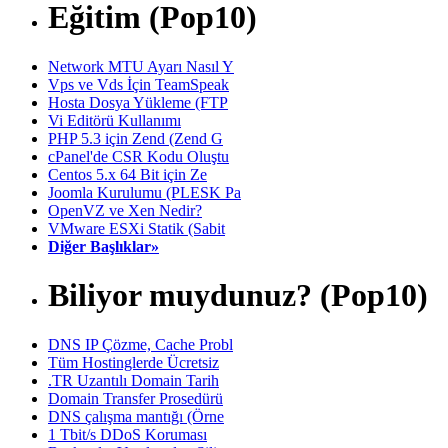
Eğitim (Pop10)
Network MTU Ayarı Nasıl Y
Vps ve Vds İçin TeamSpeak
Hosta Dosya Yükleme (FTP
Vi Editörü Kullanımı
PHP 5.3 için Zend (Zend G
cPanel'de CSR Kodu Oluştu
Centos 5.x 64 Bit için Ze
Joomla Kurulumu (PLESK Pa
OpenVZ ve Xen Nedir?
VMware ESXi Statik (Sabit
Diğer Başlıklar»
Biliyor muydunuz? (Pop10)
DNS IP Çözme, Cache Probl
Tüm Hostinglerde Ücretsiz
.TR Uzantılı Domain Tarih
Domain Transfer Prosedürü
DNS çalışma mantığı (Örne
1 Tbit/s DDoS Koruması