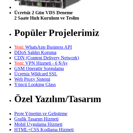
Ücretsiz 2 Gün VDS Deneme
2 Saate Hızlı Kurulum ve Teslim
Popüler Projelerimiz
Yeni:
WhatsApp Business API
DDoS Saldırı Koruma
CDN (Content Delivery Network)
Yeni:
VPN Hizmeti - 6 $/Ay
GSM Operatör Sorgulama
Ücretsiz Wildcard SSL
Web Proxy Sistemi
Yöncü Looking Glass
Özel Yazılım/Tasarım
Proje Yönetim ve Geliştirme
Grafik Tasarım Hizmeti
Mobil Uygulama Hizmeti
HTML+CSS Kodlama Hizmeti