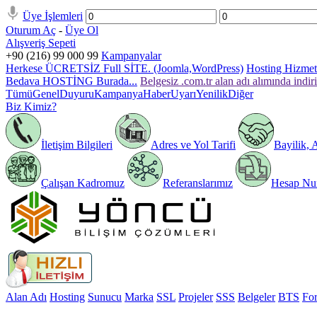
Üye İşlemleri
Oturum Aç
-
Üye Ol
Alışveriş Sepeti
+90 (216) 99 000 99
Kampanyalar
Herkese ÜCRETSİZ Full SİTE. (Joomla,WordPress)
Hosting Hizmeti
Bedava HOSTİNG Burada...
Belgesiz .com.tr alan adı alımında indir
Tümü
Genel
Duyuru
Kampanya
Haber
Uyarı
Yenilik
Diğer
Biz Kimiz?
İletişim Bilgileri
Adres ve Yol Tarifi
Bayilik, 
Çalışan Kadromuz
Referanslarımız
Hesap Num
Alan Adı
Hosting
Sunucu
Marka
SSL
Projeler
SSS
Belgeler
BTS
Fo