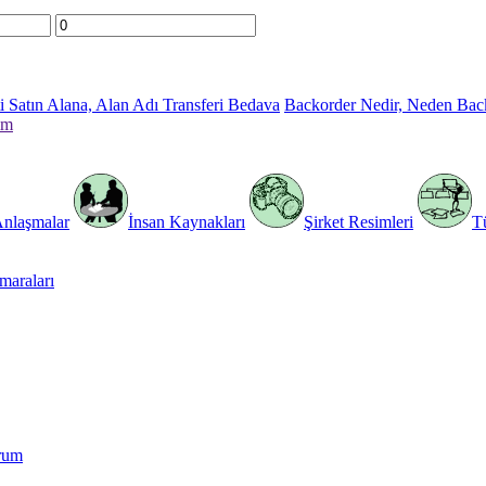
 Satın Alana, Alan Adı Transferi Bedava
Backorder Nedir, Neden Bac
im
Anlaşmalar
İnsan Kaynakları
Şirket Resimleri
T
araları
rum