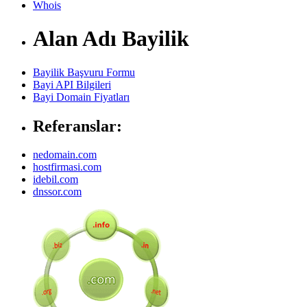
Whois
Alan Adı Bayilik
Bayilik Başvuru Formu
Bayi API Bilgileri
Bayi Domain Fiyatları
Referanslar:
nedomain.com
hostfirmasi.com
idebil.com
dnssor.com