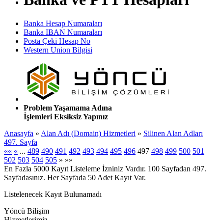
Banka Hesap Numaraları
Banka IBAN Numaraları
Posta Çeki Hesap No
Western Union Bilgisi
Problem Yaşamama Adına
İşlemleri Eksiksiz Yapınız
Anasayfa
»
Alan Adı (Domain) Hizmetleri
»
Silinen Alan Adları
497. Sayfa
««
«
...
489
490
491
492
493
494
495
496
497
498
499
500
501
502
503
504
505
»
»»
En Fazla 5000 Kayıt Listeleme İzniniz Vardır. 100 Sayfadan 497.
Sayfadasınız. Her Sayfada 50 Adet Kayıt Var.
Listelenecek Kayıt Bulunamadı
Yöncü Bilişim
Hizmetlerimiz