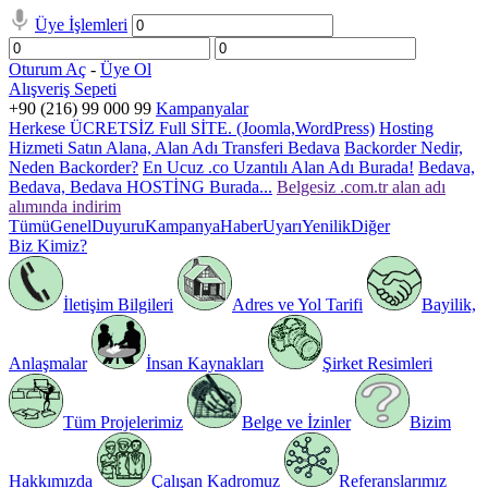
Üye İşlemleri
Oturum Aç
-
Üye Ol
Alışveriş Sepeti
+90 (216) 99 000 99
Kampanyalar
Herkese ÜCRETSİZ Full SİTE. (Joomla,WordPress)
Hosting
Hizmeti Satın Alana, Alan Adı Transferi Bedava
Backorder Nedir,
Neden Backorder?
En Ucuz .co Uzantılı Alan Adı Burada!
Bedava,
Bedava, Bedava HOSTİNG Burada...
Belgesiz .com.tr alan adı
alımında indirim
Tümü
Genel
Duyuru
Kampanya
Haber
Uyarı
Yenilik
Diğer
Biz Kimiz?
İletişim Bilgileri
Adres ve Yol Tarifi
Bayilik,
Anlaşmalar
İnsan Kaynakları
Şirket Resimleri
Tüm Projelerimiz
Belge ve İzinler
Bizim
Hakkımızda
Çalışan Kadromuz
Referanslarımız