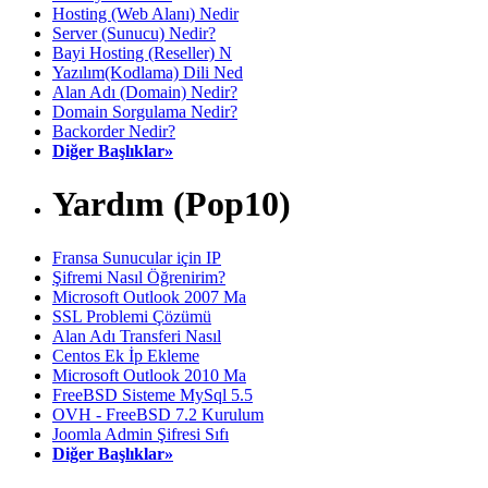
Hosting (Web Alanı) Nedir
Server (Sunucu) Nedir?
Bayi Hosting (Reseller) N
Yazılım(Kodlama) Dili Ned
Alan Adı (Domain) Nedir?
Domain Sorgulama Nedir?
Backorder Nedir?
Diğer Başlıklar»
Yardım (Pop10)
Fransa Sunucular için IP
Şifremi Nasıl Öğrenirim?
Microsoft Outlook 2007 Ma
SSL Problemi Çözümü
Alan Adı Transferi Nasıl
Centos Ek İp Ekleme
Microsoft Outlook 2010 Ma
FreeBSD Sisteme MySql 5.5
OVH - FreeBSD 7.2 Kurulum
Joomla Admin Şifresi Sıfı
Diğer Başlıklar»