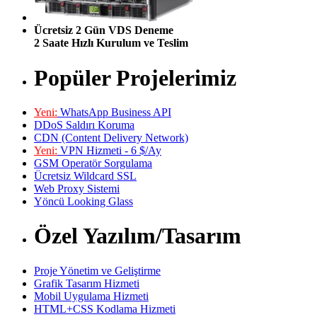
Ücretsiz 2 Gün VDS Deneme
2 Saate Hızlı Kurulum ve Teslim
Popüler Projelerimiz
Yeni:
WhatsApp Business API
DDoS Saldırı Koruma
CDN (Content Delivery Network)
Yeni:
VPN Hizmeti - 6 $/Ay
GSM Operatör Sorgulama
Ücretsiz Wildcard SSL
Web Proxy Sistemi
Yöncü Looking Glass
Özel Yazılım/Tasarım
Proje Yönetim ve Geliştirme
Grafik Tasarım Hizmeti
Mobil Uygulama Hizmeti
HTML+CSS Kodlama Hizmeti