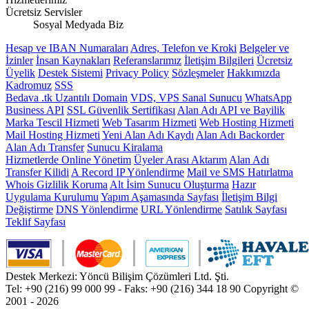
Ücretsiz Servisler
Sosyal Medyada Biz
Hesap ve IBAN Numaraları
Adres, Telefon ve Kroki
Belgeler ve
İzinler
İnsan Kaynakları
Referanslarımız
İletişim Bilgileri
Ücretsiz
Üyelik
Destek Sistemi
Privacy Policy
Sözleşmeler
Hakkımızda
Kadromuz
SSS
Bedava .tk Uzantılı Domain
VDS, VPS Sanal Sunucu
WhatsApp
Business API
SSL Güvenlik Sertifikası
Alan Adı API ve Bayilik
Marka Tescil Hizmeti
Web Tasarım Hizmeti
Web Hosting Hizmeti
Mail Hosting Hizmeti
Yeni Alan Adı Kaydı
Alan Adı Backorder
Alan Adı Transfer
Sunucu Kiralama
Hizmetlerde Online Yönetim
Üyeler Arası Aktarım
Alan Adı
Transfer Kilidi
A Record IP Yönlendirme
Mail ve SMS Hatırlatma
Whois Gizlilik Koruma
Alt İsim Sunucu Oluşturma
Hazır
Uygulama Kurulumu
Yapım Aşamasında Sayfası
İletişim Bilgi
Değiştirme
DNS Yönlendirme
URL Yönlendirme
Satılık Sayfası
Teklif Sayfası
Destek Merkezi: Yöncü Bilişim Çözümleri Ltd. Şti.
Tel: +90 (216) 99 000 99 - Faks: +90 (216) 344 18 90
Copyright ©
2001 - 2026