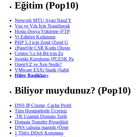
Eğitim (Pop10)
Network MTU Ayarı Nasıl Y
Vps ve Vds İçin TeamSpeak
Hosta Dosya Yükleme (FTP
Vi Editörü Kullanımı
PHP 5.3 için Zend (Zend G
cPanel'de CSR Kodu Oluştu
Centos 5.x 64 Bit için Ze
Joomla Kurulumu (PLESK Pa
OpenVZ ve Xen Nedir?
VMware ESXi Statik (Sabit
Diğer Başlıklar»
Biliyor muydunuz? (Pop10)
DNS IP Çözme, Cache Probl
Tüm Hostinglerde Ücretsiz
.TR Uzantılı Domain Tarih
Domain Transfer Prosedürü
DNS çalışma mantığı (Örne
1 Tbit/s DDoS Koruması