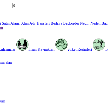
 Satın Alana, Alan Adı Transferi Bedava
Backorder Nedir, Neden Bac
im
Anlaşmalar
İnsan Kaynakları
Şirket Resimleri
T
araları
rum