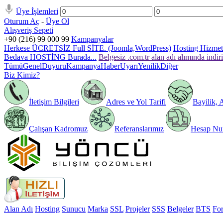
Üye İşlemleri
Oturum Aç
-
Üye Ol
Alışveriş Sepeti
+90 (216) 99 000 99
Kampanyalar
Herkese ÜCRETSİZ Full SİTE. (Joomla,WordPress)
Hosting Hizmeti
Bedava HOSTİNG Burada...
Belgesiz .com.tr alan adı alımında indir
Tümü
Genel
Duyuru
Kampanya
Haber
Uyarı
Yenilik
Diğer
Biz Kimiz?
İletişim Bilgileri
Adres ve Yol Tarifi
Bayilik, 
Çalışan Kadromuz
Referanslarımız
Hesap Num
Alan Adı
Hosting
Sunucu
Marka
SSL
Projeler
SSS
Belgeler
BTS
Fo