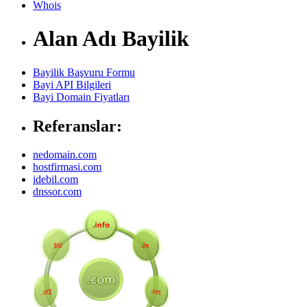
Whois
Alan Adı Bayilik
Bayilik Başvuru Formu
Bayi API Bilgileri
Bayi Domain Fiyatları
Referanslar:
nedomain.com
hostfirmasi.com
idebil.com
dnssor.com