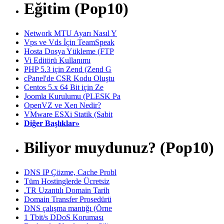
Eğitim (Pop10)
Network MTU Ayarı Nasıl Y
Vps ve Vds İçin TeamSpeak
Hosta Dosya Yükleme (FTP
Vi Editörü Kullanımı
PHP 5.3 için Zend (Zend G
cPanel'de CSR Kodu Oluştu
Centos 5.x 64 Bit için Ze
Joomla Kurulumu (PLESK Pa
OpenVZ ve Xen Nedir?
VMware ESXi Statik (Sabit
Diğer Başlıklar»
Biliyor muydunuz? (Pop10)
DNS IP Çözme, Cache Probl
Tüm Hostinglerde Ücretsiz
.TR Uzantılı Domain Tarih
Domain Transfer Prosedürü
DNS çalışma mantığı (Örne
1 Tbit/s DDoS Koruması