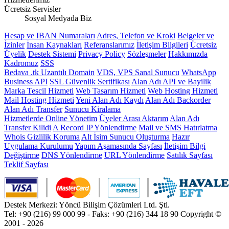
Ücretsiz Servisler
Sosyal Medyada Biz
Hesap ve IBAN Numaraları
Adres, Telefon ve Kroki
Belgeler ve
İzinler
İnsan Kaynakları
Referanslarımız
İletişim Bilgileri
Ücretsiz
Üyelik
Destek Sistemi
Privacy Policy
Sözleşmeler
Hakkımızda
Kadromuz
SSS
Bedava .tk Uzantılı Domain
VDS, VPS Sanal Sunucu
WhatsApp
Business API
SSL Güvenlik Sertifikası
Alan Adı API ve Bayilik
Marka Tescil Hizmeti
Web Tasarım Hizmeti
Web Hosting Hizmeti
Mail Hosting Hizmeti
Yeni Alan Adı Kaydı
Alan Adı Backorder
Alan Adı Transfer
Sunucu Kiralama
Hizmetlerde Online Yönetim
Üyeler Arası Aktarım
Alan Adı
Transfer Kilidi
A Record IP Yönlendirme
Mail ve SMS Hatırlatma
Whois Gizlilik Koruma
Alt İsim Sunucu Oluşturma
Hazır
Uygulama Kurulumu
Yapım Aşamasında Sayfası
İletişim Bilgi
Değiştirme
DNS Yönlendirme
URL Yönlendirme
Satılık Sayfası
Teklif Sayfası
Destek Merkezi: Yöncü Bilişim Çözümleri Ltd. Şti.
Tel: +90 (216) 99 000 99 - Faks: +90 (216) 344 18 90
Copyright ©
2001 - 2026