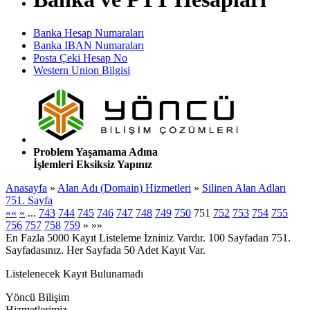
Banka Hesap Numaraları
Banka IBAN Numaraları
Posta Çeki Hesap No
Western Union Bilgisi
Problem Yaşamama Adına
İşlemleri Eksiksiz Yapınız
Anasayfa
»
Alan Adı (Domain) Hizmetleri
»
Silinen Alan Adları
751. Sayfa
««
«
...
743
744
745
746
747
748
749
750
751
752
753
754
755
756
757
758
759
»
»»
En Fazla 5000 Kayıt Listeleme İzniniz Vardır. 100 Sayfadan 751.
Sayfadasınız. Her Sayfada 50 Adet Kayıt Var.
Listelenecek Kayıt Bulunamadı
Yöncü Bilişim
Hizmetlerimiz