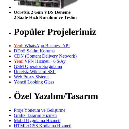
Ücretsiz 2 Gün VDS Deneme
2 Saate Hızlı Kurulum ve Teslim
Popüler Projelerimiz
Yeni:
WhatsApp Business API
DDoS Saldırı Koruma
CDN (Content Delivery Network)
Yeni:
VPN Hizmeti - 6 $/Ay
GSM Operatör Sorgulama
Ücretsiz Wildcard SSL
Web Proxy Sistemi
Yöncü Looking Glass
Özel Yazılım/Tasarım
Proje Yönetim ve Geliştirme
Grafik Tasarım Hizmeti
Mobil Uygulama Hizmeti
HTML+CSS Kodlama Hizmeti