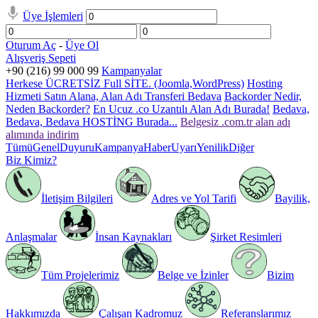
Üye İşlemleri
Oturum Aç
-
Üye Ol
Alışveriş Sepeti
+90 (216) 99 000 99
Kampanyalar
Herkese ÜCRETSİZ Full SİTE. (Joomla,WordPress)
Hosting
Hizmeti Satın Alana, Alan Adı Transferi Bedava
Backorder Nedir,
Neden Backorder?
En Ucuz .co Uzantılı Alan Adı Burada!
Bedava,
Bedava, Bedava HOSTİNG Burada...
Belgesiz .com.tr alan adı
alımında indirim
Tümü
Genel
Duyuru
Kampanya
Haber
Uyarı
Yenilik
Diğer
Biz Kimiz?
İletişim Bilgileri
Adres ve Yol Tarifi
Bayilik,
Anlaşmalar
İnsan Kaynakları
Şirket Resimleri
Tüm Projelerimiz
Belge ve İzinler
Bizim
Hakkımızda
Çalışan Kadromuz
Referanslarımız