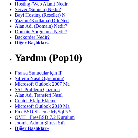
Hosting (Web Alanı) Nedir
Server (Sunucu) Nedir?
Bayi Hosting (Reseller) N
Yazılım(Kodlama) Dili Ned
Alan Adı (Domain) Nedir?
Domain Sorgulama Nedir?
Backorder Nedir?
Diğer Başlıklar»
Yardım (Pop10)
Fransa Sunucular için IP
Şifremi Nasıl Öğrenirim?
Microsoft Outlook 2007 Ma
SSL Problemi Çözümü
Alan Adı Transferi Nasıl
Centos Ek İp Ekleme
Microsoft Outlook 2010 Ma
FreeBSD Sisteme MySql 5.5
OVH - FreeBSD 7.2 Kurulum
Joomla Admin Şifresi Sıfı
Diğer Başlıklar»