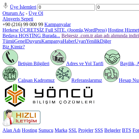
Üye İşlemleri
Oturum Aç
-
Üye Ol
Alışveriş Sepeti
+90 (216) 99 000 99
Kampanyalar
Herkese ÜCRETSİZ Full SİTE. (Joomla,WordPress)
Hosting Hizmeti
Bedava HOSTİNG Burada...
Belgesiz .com.tr alan adı alımında indir
Tümü
Genel
Duyuru
Kampanya
Haber
Uyarı
Yenilik
Diğer
Biz Kimiz?
İletişim Bilgileri
Adres ve Yol Tarifi
Bayilik, 
Çalışan Kadromuz
Referanslarımız
Hesap Num
Alan Adı
Hosting
Sunucu
Marka
SSL
Projeler
SSS
Belgeler
BTS
Fo