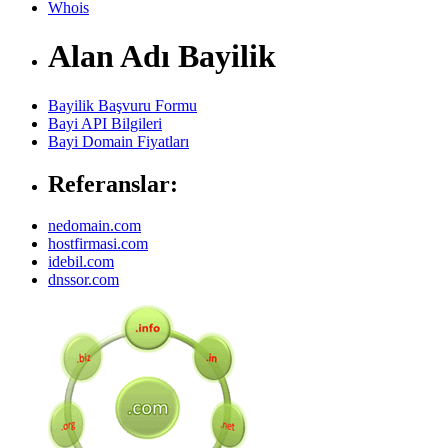
Whois
Alan Adı Bayilik
Bayilik Başvuru Formu
Bayi API Bilgileri
Bayi Domain Fiyatları
Referanslar:
nedomain.com
hostfirmasi.com
idebil.com
dnssor.com