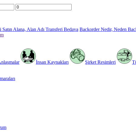
 Satın Alana, Alan Adı Transferi Bedava
Backorder Nedir, Neden Bac
im
Anlaşmalar
İnsan Kaynakları
Şirket Resimleri
T
araları
rum