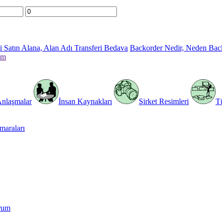
 Satın Alana, Alan Adı Transferi Bedava
Backorder Nedir, Neden Bac
im
Anlaşmalar
İnsan Kaynakları
Şirket Resimleri
T
araları
rum