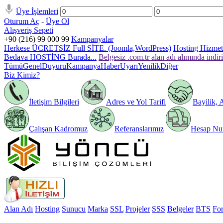
Üye İşlemleri
Oturum Aç
-
Üye Ol
Alışveriş Sepeti
+90 (216) 99 000 99
Kampanyalar
Herkese ÜCRETSİZ Full SİTE. (Joomla,WordPress)
Hosting Hizmeti
Bedava HOSTİNG Burada...
Belgesiz .com.tr alan adı alımında indir
Tümü
Genel
Duyuru
Kampanya
Haber
Uyarı
Yenilik
Diğer
Biz Kimiz?
İletişim Bilgileri
Adres ve Yol Tarifi
Bayilik, 
Çalışan Kadromuz
Referanslarımız
Hesap Num
Alan Adı
Hosting
Sunucu
Marka
SSL
Projeler
SSS
Belgeler
BTS
Fo