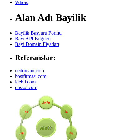
Whois
Alan Adı Bayilik
Bayilik Başvuru Formu
Bayi API Bilgileri
Bayi Domain Fiyatları
Referanslar:
nedomain.com
hostfirmasi.com
idebil.com
dnssor.com